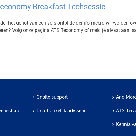
 Teconomy Breakfast Techsessie
 onder het genot van een vers ontbijtje geïnformeerd wil worde
weten? Volg onze pagina ATS Teconomy of meld je alvast aan:
s
Onsite support
And Mor
eenschap
Onafhankelijk adviseur
ATS Tec
Kennis va